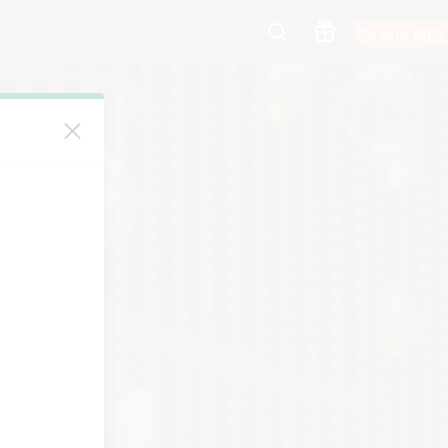
Начать игру