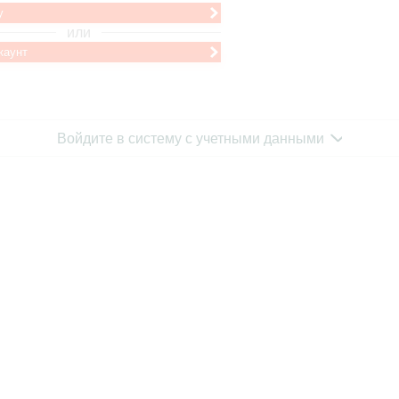
у
или
каунт
Эта игра запускается как демо-версия.
Пожалуйста, авторизуйся, чтобы играть в
эту игру на наличные деньги.
Войдите в систему с учетными данными
Начать игру