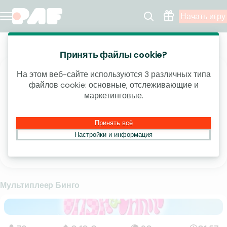
Начать игру
Бинго
Принять файлы cookie?
На этом веб-сайте используются 3 различных типа
ДВОЙНЫЕ ДЖЕКПОТЫ €50 И
файлов cookie: основные, отслеживающие и
маркетинговые.
€100
Больше способов выиграть
Принять всё
Настройки и информация
Играть
Мультиплеер Бинго