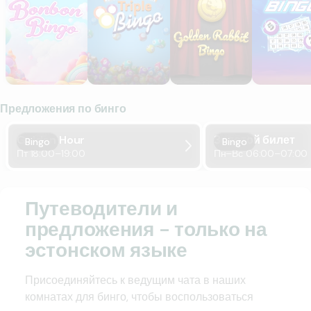
Предложения по бинго
Golden Hour
Золотой билет
Bingo
Bingo
Пт 18:00–19:00
Пн–Вс 06:00–07:00
Путеводители и
предложения - только на
эстонском языке
Присоединяйтесь к ведущим чата в наших
комнатах для бинго, чтобы воспользоваться