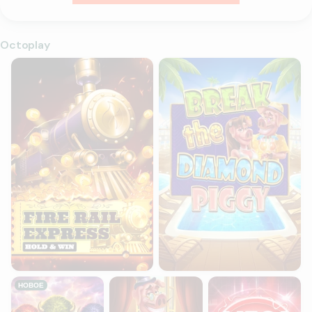
Octoplay
Fire Rail Express: Hold & Win
Break the Diamond Piggy
3 Blazing Buffalos: Hold & Win
Break More Piggy Banks
Mega Cash Boost: H
НОВОЕ