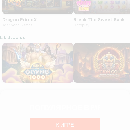
Dragon PrimeX
Break The Sweet Bank
Wishbone Games
Octoplay
Elk Studios
Rise of Olympus 1000
Legion Gold Reckoning
ПОПУЛЯРНОЕ В PAF
К ИГРЕ