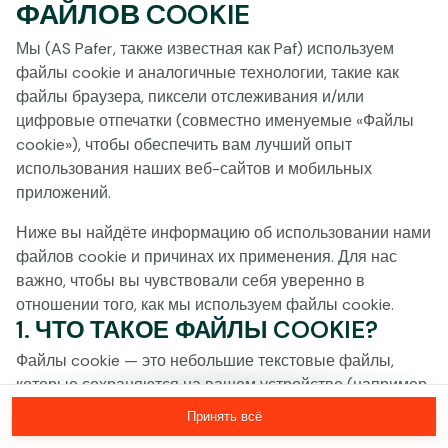
ФАЙЛОВ COOKIE
Нажми в любое место!
Мы (AS Pafer, также известная как Paf) используем
файлы cookie и аналогичные технологии, такие как
файлы браузера, пиксели отслеживания и/или
цифровые отпечатки (совместно именуемые «Файлы
cookie»), чтобы обеспечить вам лучший опыт
использования наших веб-сайтов и мобильных
приложений.
Ниже вы найдёте информацию об использовании нами
файлов cookie и причинах их применения. Для нас
важно, чтобы вы чувствовали себя уверенно в
отношении того, как мы используем файлы cookie.
1. ЧТО ТАКОЕ ФАЙЛЫ COOKIE?
MEGA
1 388 764 €
Файлы cookie — это небольшие текстовые файлы,
MAJOR
40 011 €
которые сохраняются на вашем устройстве (например,
на компьютере, мобильном телефоне или планшете)
Принять всё
MINOR
590 €
Присоединиться
при посещении наших веб-сайтов. Размещение