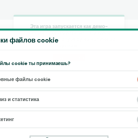
Эта игра запускается как демо-
версия. Пожалуйста, авторизуйся,
Принять файлы cookie?
ки файлов cookie
чтобы играть в эту игру на наличные
На этом веб-сайте используются 3
деньги.
различных типа файлов cookie: основные,
отслеживающие и маркетинговые.
Создать аккаунт
айлы cookie ты принимаешь?
Играй в демо
Принять всё
овные файлы cookie
Настройки и информация
из и статистика
етинг