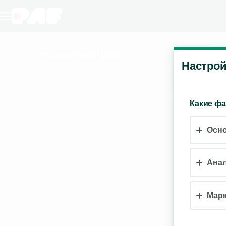
Thunderhawk
(Демо)
Настрой
Какие ф
Осн
Анал
Марк