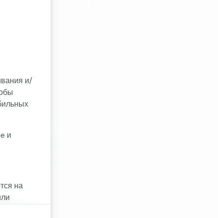
ивания и/
тобы
бильных
e и
тся на
или
ookie