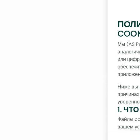
ПОЛ
COOK
Мы (AS Pa
аналогич
или цифр
обеспечи
приложен
Ниже вы 
причинах
уверенно
1. ЧТ
Файлы co
вашем ус
планшете