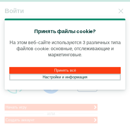
Начать игру
Войти
00:12
Эта игра запускается как демо-версия.
Пожалуйста, авторизуйся, чтобы играть в
Принять файлы cookie?
Бонусное предложение доступно
эту игру на наличные деньги.
только для новых игроков
На этом веб-сайте используются 3 различных типа
файлов cookie: основные, отслеживающие и
Создать аккаунт
100 € + 20 € в безрисковых ставках
bonus-program
маркетинговые.
Спорт
Играй в демо
Принять всё
Настройки и информация
Начать игру
или
Создать аккаунт
Готов к игре?