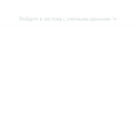
Нажми в любое место!
Войдите в систему с учетными данными
MEGA
1 370 428 €
MAJOR
18 008 €
MINOR
111 €
Присоединиться