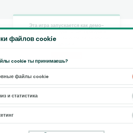
Эта игра запускается как демо-
версия. Пожалуйста, авторизуйся,
Принять файлы cookie?
ки файлов cookie
чтобы играть в эту игру на наличные
На этом веб-сайте используются 3
деньги.
различных типа файлов cookie: основные,
отслеживающие и маркетинговые.
Создать аккаунт
айлы cookie ты принимаешь?
Играй в демо
Принять всё
овные файлы cookie
Настройки и информация
из и статистика
етинг