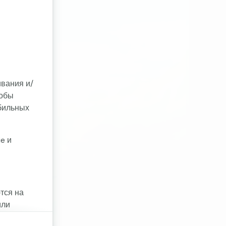
ивания и/
тобы
бильных
e и
тся на
или
ookie