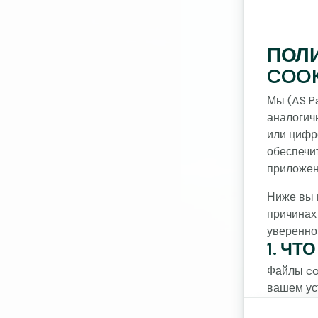
ПОЛ
COOK
Мы (AS Pa
аналогич
или цифр
обеспечи
приложен
Ниже вы 
причинах
уверенно
1. ЧТ
Файлы co
вашем ус
планшете