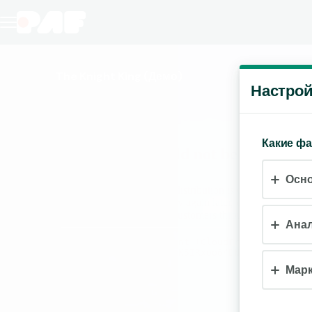
The Knight King
(Демо)
Настрой
Какие ф
Осн
Анал
Марк