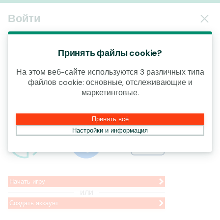
Начать игру
Войти
00:13
Эта игра запускается как демо-версия.
Пожалуйста, авторизуйся, чтобы играть в
Принять файлы cookie?
Бонусное предложение доступно
эту игру на наличные деньги.
только для новых игроков
На этом веб-сайте используются 3 различных типа
файлов cookie: основные, отслеживающие и
Создать аккаунт
100 € + 20 € в безрисковых ставках
bonus-program
маркетинговые.
Спорт
Играй в демо
Принять всё
Настройки и информация
Начать игру
или
Создать аккаунт
Готов к игре?