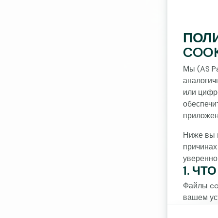
ПОЛ
COOK
Мы (AS Pa
аналогич
или цифр
обеспечи
приложен
Ниже вы 
причинах
уверенно
1. ЧТ
Файлы co
вашем ус
планшете