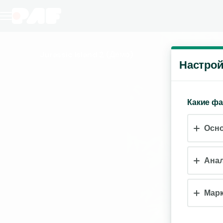
Jurassic Island 2
(Демо)
Настрой
Какие ф
Осн
Анал
Марк