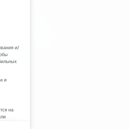
ивания и/
тобы
бильных
e и
тся на
или
ookie