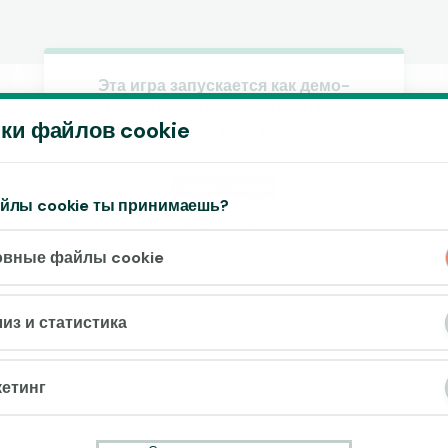
Эта игра запускается как демо-
версия. Пожалуйста, авторизуйся,
Принять файлы cookie?
ки файлов cookie
чтобы играть в эту игру на наличные
На этом веб-сайте используются 3
деньги.
различных типа файлов cookie: основные,
отслеживающие и маркетинговые.
Создать аккаунт
айлы cookie ты принимаешь?
Играй в демо
Принять всё
овные файлы cookie
Настройки и информация
из и статистика
етинг