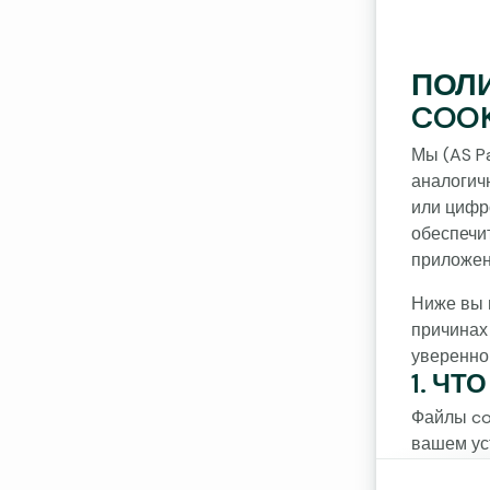
ПОЛ
COOK
Мы (AS Pa
аналогич
или цифр
обеспечи
приложен
Ниже вы 
причинах
уверенно
1. ЧТ
Файлы co
вашем ус
планшете