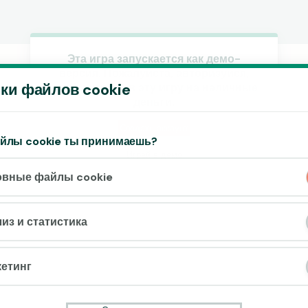
Эта игра запускается как демо-
версия. Пожалуйста, авторизуйся,
Принять файлы cookie?
ки файлов cookie
чтобы играть в эту игру на наличные
На этом веб-сайте используются 3
деньги.
различных типа файлов cookie: основные,
отслеживающие и маркетинговые.
Создать аккаунт
айлы cookie ты принимаешь?
Играй в демо
Принять всё
овные файлы cookie
Настройки и информация
из и статистика
етинг