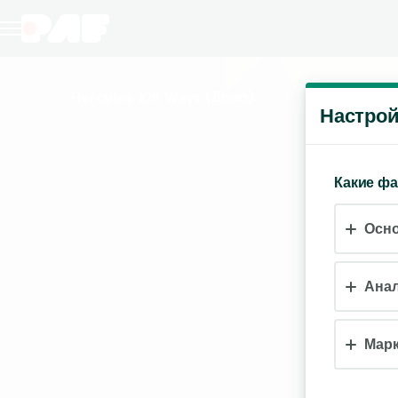
Hercules 10K Ways
(Демо)
Настрой
Какие ф
Осн
Анал
Марк