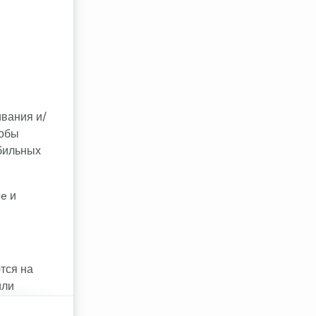
ивания и/
тобы
бильных
e и
тся на
или
ookie