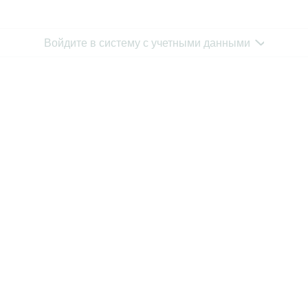
Нажми в любое место!
Войдите в систему с учетными данными
MEGA
1 365 270 €
MAJOR
11 818 €
MINOR
684 €
Присоединиться