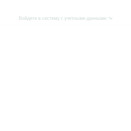
Нажми в любое место!
Войдите в систему с учетными данными
MEGA
1 346 712 €
MAJOR
82 007 €
MINOR
1 215 €
Присоединиться