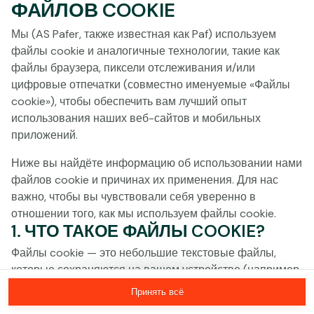
ФАЙЛОВ COOKIE
Нажми в любое место!
Мы (AS Pafer, также известная как Paf) используем
файлы cookie и аналогичные технологии, такие как
файлы браузера, пиксели отслеживания и/или
цифровые отпечатки (совместно именуемые «Файлы
cookie»), чтобы обеспечить вам лучший опыт
использования наших веб-сайтов и мобильных
приложений.
Ниже вы найдёте информацию об использовании нами
файлов cookie и причинах их применения. Для нас
важно, чтобы вы чувствовали себя уверенно в
отношении того, как мы используем файлы cookie.
1. ЧТО ТАКОЕ ФАЙЛЫ COOKIE?
MEGA
1 368 438 €
Файлы cookie — это небольшие текстовые файлы,
MAJOR
15 620 €
которые сохраняются на вашем устройстве (например,
на компьютере, мобильном телефоне или планшете)
Принять всё
MINOR
878 €
Присоединиться
при посещении наших веб-сайтов. Размещение