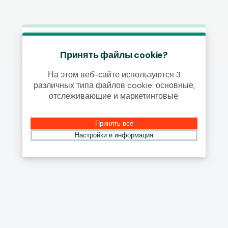
Эта игра запускается как демо-
версия. Пожалуйста, авторизуйся,
Принять файлы cookie?
чтобы играть в эту игру на наличные
На этом веб-сайте используются 3
деньги.
различных типа файлов cookie: основные,
отслеживающие и маркетинговые.
Создать аккаунт
Играй в демо
Принять всё
Настройки и информация