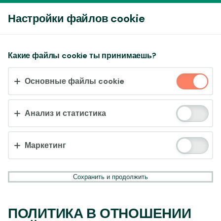
Начать игру
Настройки файлов cookie
00:14
Эта игра запускается как демо-версия.
Пожалуйста, авторизуйся, чтобы играть в
Принять файлы cookie?
Какие файлы cookie ты принимаешь?
эту игру на наличные деньги.
На этом веб-сайте используются 3 различных типа
Основные файлы cookie
файлов cookie: основные, отслеживающие и
Создать аккаунт
маркетинговые.
Играй в демо
Анализ и статистика
Принять всё
Настройки и информация
Маркетинг
Сохранить и продолжить
ПОЛИТИКА В ОТНОШЕНИИ
Готов к игре?