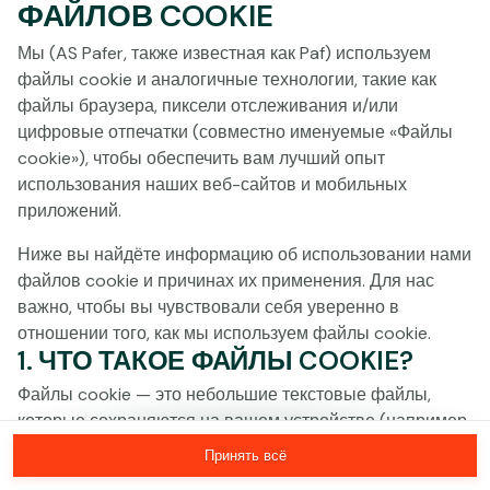
ФАЙЛОВ COOKIE
Нажми в любое место!
Мы (AS Pafer, также известная как Paf) используем
файлы cookie и аналогичные технологии, такие как
файлы браузера, пиксели отслеживания и/или
цифровые отпечатки (совместно именуемые «Файлы
cookie»), чтобы обеспечить вам лучший опыт
использования наших веб-сайтов и мобильных
приложений.
Ниже вы найдёте информацию об использовании нами
файлов cookie и причинах их применения. Для нас
важно, чтобы вы чувствовали себя уверенно в
отношении того, как мы используем файлы cookie.
1. ЧТО ТАКОЕ ФАЙЛЫ COOKIE?
MEGA
1 379 476 €
Файлы cookie — это небольшие текстовые файлы,
MAJOR
28 865 €
которые сохраняются на вашем устройстве (например,
на компьютере, мобильном телефоне или планшете)
Принять всё
MINOR
715 €
Присоединиться
при посещении наших веб-сайтов. Размещение