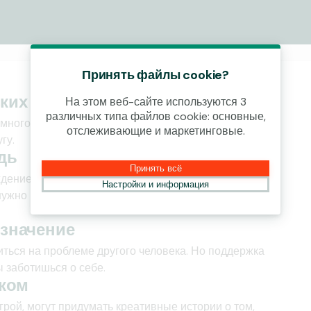
Принять файлы cookie?
ких
На этом веб-сайте используются 3
различных типа файлов cookie: основные,
много играет? У нас есть несколько советов,
отслеживающие и маркетинговые.
гу.
дь
Принять всё
ждение проблемы – важный первый шаг. Как другу
Настройки и информация
нужно поговорить о проблемах, потому что они
 значение
иться на проблеме другого человека. Но поддержка
ы заботишься о себе.
нком
рой, могут придумать креативные истории о том,