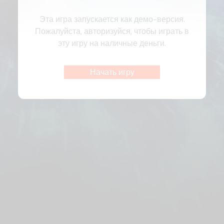
Эта игра запускается как демо-версия.
Пожалуйста, авторизуйся, чтобы играть в
эту игру на наличные деньги.
Начать игру