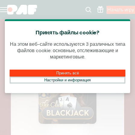
Начать игру
Принять файлы cookie?
На этом веб-сайте используются 3 различных типа
файлов cookie: основные, отслеживающие и
маркетинговые.
Принять всё
Настройки и информация