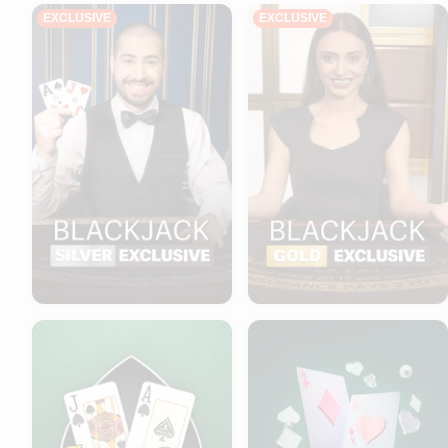
Blackjack Silver Exclusive
Blackjack Gold Exclusive
EXCLUSIVE
EXCLUSIVE
Blackjack MH
Blackjack