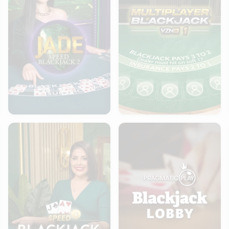
Speed Blackjack 1 Playtech
Blackjack Lobby Pragmatic Pl