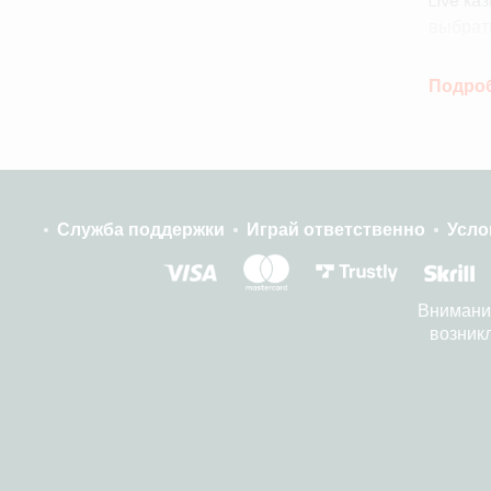
Live ка
выбрать
выбрат
Подро
Блэкд
Онлайн
игры, в
перебор
различ
Служба поддержки
Играй ответственно
Усло
возможн
пользуе
и выигр
Внимание
возник
Рулет
В Live 
столам
вариант
рулетку