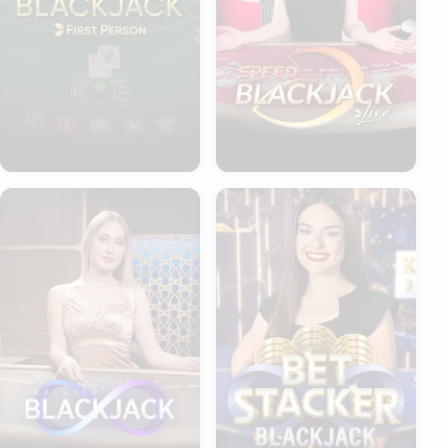
ck
Infinite Blackjack
Infinite Bet Stacker Blackjack