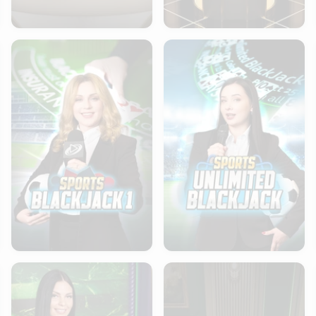
Sports Blackjack 1
Live Unlimited Blackjack
Jade Speed Blackjack 2
Blackjack VZN 1