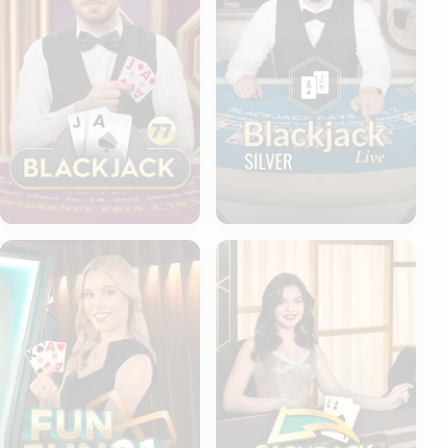
ay
Fun Fun 21
Grand Royale Cashback Blackja