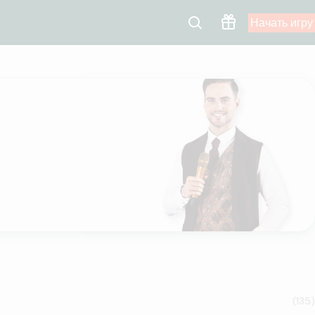
Начать игру
(
135
)