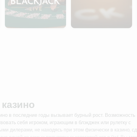
e казино
зино в последние годы вызывает бурный рост. Возможность
вовать себя игроком, играющим в блэкджек или рулетку с
ми дилерами, не находясь при этом физически в казино, с