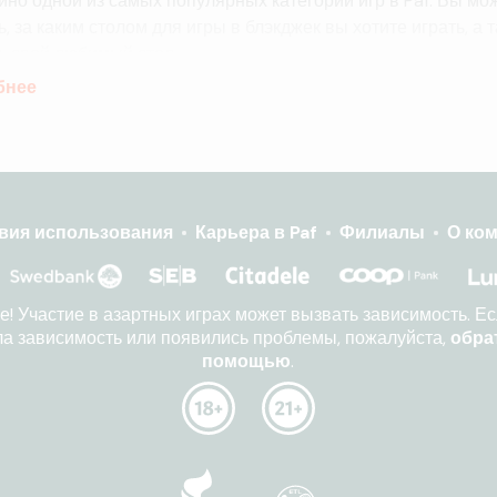
зино одной из самых популярных категорий игр в Paf. Вы мо
, за каким столом для игры в блэкджек вы хотите играть, а 
ь свой любимый стол.
бнее
жек Live Казино
 блэкджек - это захватывающая вариация классической ка
 которой игроки играют с дилером, стараясь дойти до 21 очка,
а. Эта популярная игра в Live казино предлагает игрокам
ные варианты и уровни ставок. Благодаря реальным дилер
вия использования
Карьера в Paf
Филиалы
О ко
ости играть в любое время и в любом месте онлайн, блэкд
тся популярностью среди игроков казино. Чтобы обыграть 
ать крупные призы, требуется мастерство, стратегия и доля
! Участие в азартных играх может вызвать зависимость. Ес
ла зависимость или появились проблемы, пожалуйста,
обра
помощью
.
ка
казино Paf вас ждет захватывающая игра в рулетку с аутент
и и реальными дилерами. Игроки могут насладиться разли
ами этой классической игры казино, включая европейскую р
 Lightning и шведскую рулетку. Благодаря высококачествен