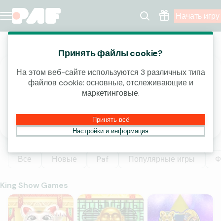
Начать игру
Казино
Принять файлы cookie?
На этом веб-сайте используются 3 различных типа
ВЫИГРАЙ ЧАСТЬ ОТ 4 000 000 €!
файлов cookie: основные, отслеживающие и
маркетинговые.
открыть
Принять всё
Настройки и информация
Все
Новые
Paf
Популярные игры
Ф
King Show Games
Lucky Wealth Cat
Lucky Buddha
Pyramid Jackpots