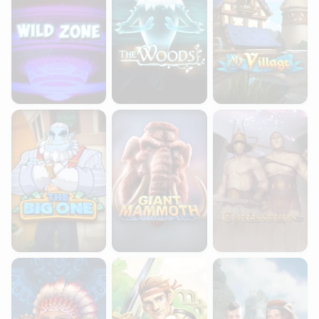
The Big One
Giant Mammoth
Colosseum
Totem Stomp
Hero's Quest
Atlas Of Legends