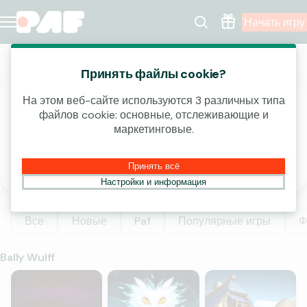
Начать игру
Казино
Принять файлы cookie?
На этом веб-сайте используются 3 различных типа
ВЫИГРАЙ ЧАСТЬ ОТ 4 000 000 €!
файлов cookie: основные, отслеживающие и
маркетинговые.
открыть
Принять всё
Настройки и информация
Все
Новые
Paf
Популярные игры
Ф
Bally Wulff
Wild Zone
The Woods
My Village