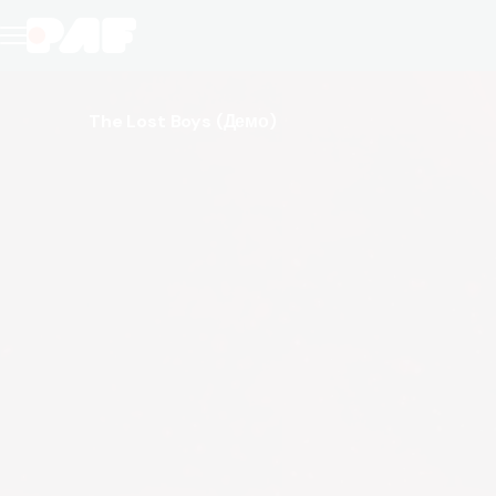
The Lost Boys
(Демо)