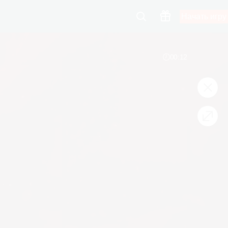
Начать игру
00:13