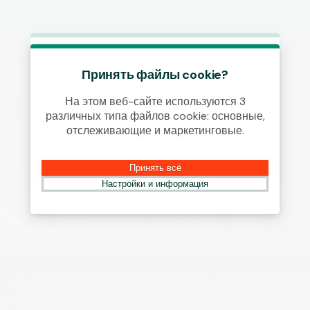
Эта игра запускается как демо-
версия. Пожалуйста, авторизуйся,
Принять файлы cookie?
чтобы играть в эту игру на наличные
На этом веб-сайте используются 3
деньги.
различных типа файлов cookie: основные,
отслеживающие и маркетинговые.
Создать аккаунт
Играй в демо
Принять всё
Настройки и информация