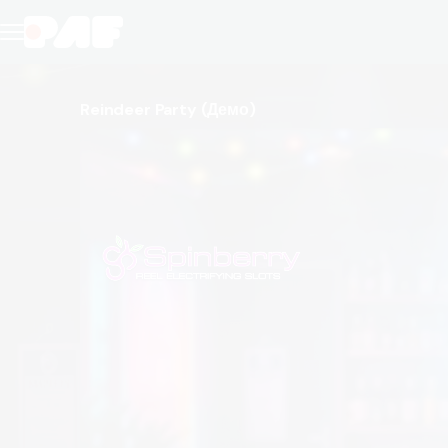
Reindeer Party
(Демо)