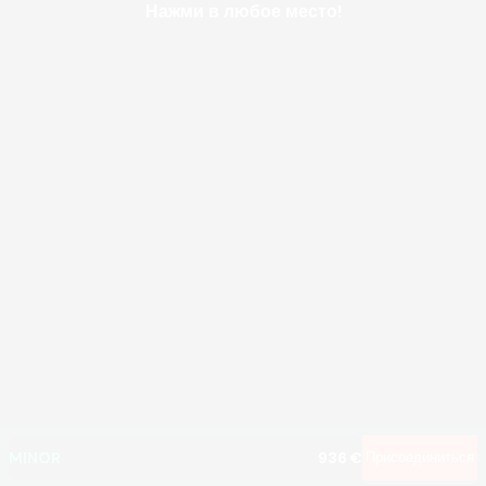
Нажми в любое место!
MEGA
1 380 739 €
MAJOR
30 381 €
MINOR
936 €
Присоединиться