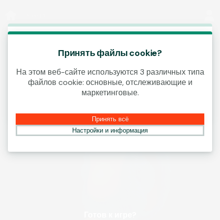
Начать игру
00:13
Эта игра запускается как демо-версия.
Пожалуйста, авторизуйся, чтобы играть в
Принять файлы cookie?
эту игру на наличные деньги.
На этом веб-сайте используются 3 различных типа
файлов cookie: основные, отслеживающие и
Создать аккаунт
маркетинговые.
Играй в демо
Принять всё
Настройки и информация
Готов к игре?