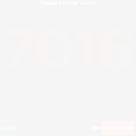
Нажми в любое место!
MEGA
1 364 262 €
MAJOR
11 591 €
Присоединиться
MINOR
135 €