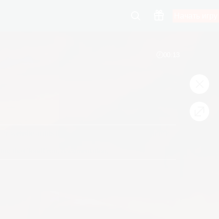
Начать игру
00:13