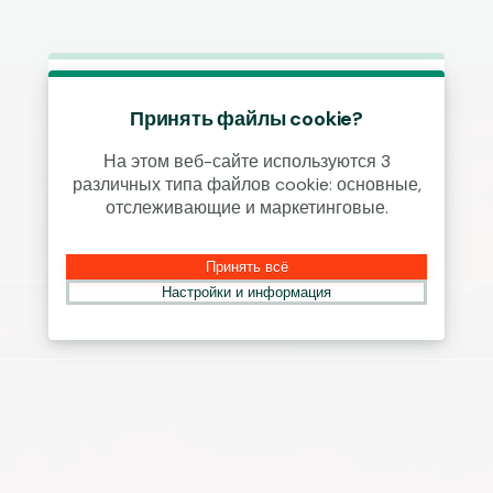
Эта игра запускается как демо-
версия. Пожалуйста, авторизуйся,
Принять файлы cookie?
чтобы играть в эту игру на наличные
На этом веб-сайте используются 3
деньги.
различных типа файлов cookie: основные,
отслеживающие и маркетинговые.
Создать аккаунт
Играй в демо
Принять всё
Настройки и информация