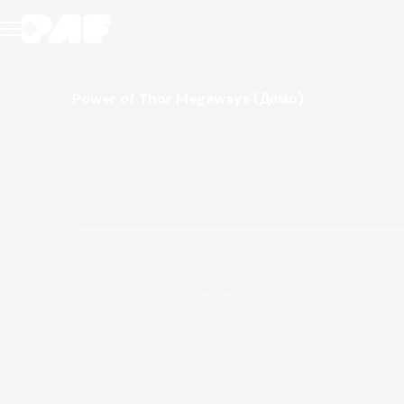
Power of Thor Megaways
(Демо)