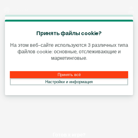
Начать игру
00:14
Эта игра запускается как демо-версия.
Пожалуйста, авторизуйся, чтобы играть в
Принять файлы cookie?
эту игру на наличные деньги.
На этом веб-сайте используются 3 различных типа
файлов cookie: основные, отслеживающие и
Создать аккаунт
маркетинговые.
Играй в демо
Принять всё
Настройки и информация
Готов к игре?