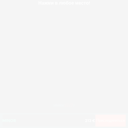
Нажми в любое место!
MEGA
1 357 451 €
MAJOR
10 365 €
MINOR
213 €
Присоединиться