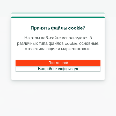
Эта игра запускается как демо-
версия. Пожалуйста, авторизуйся,
Принять файлы cookie?
чтобы играть в эту игру на наличные
На этом веб-сайте используются 3
деньги.
различных типа файлов cookie: основные,
отслеживающие и маркетинговые.
Создать аккаунт
Играй в демо
Принять всё
Настройки и информация