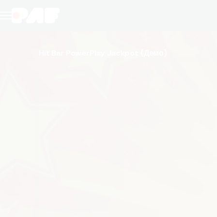
Hit Bar PowerPlay Jackpot
(Демо)