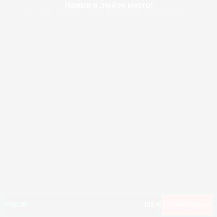
Нажми в любое место!
MEGA
1 400 977 €
MAJOR
54 666 €
Присоединиться
MINOR
155 €