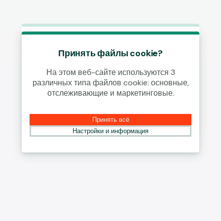
Эта игра запускается как демо-
версия. Пожалуйста, авторизуйся,
Принять файлы cookie?
чтобы играть в эту игру на наличные
На этом веб-сайте используются 3
деньги.
различных типа файлов cookie: основные,
отслеживающие и маркетинговые.
Создать аккаунт
Играй в демо
Принять всё
Настройки и информация