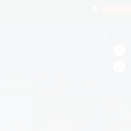
Начать игру
00:13