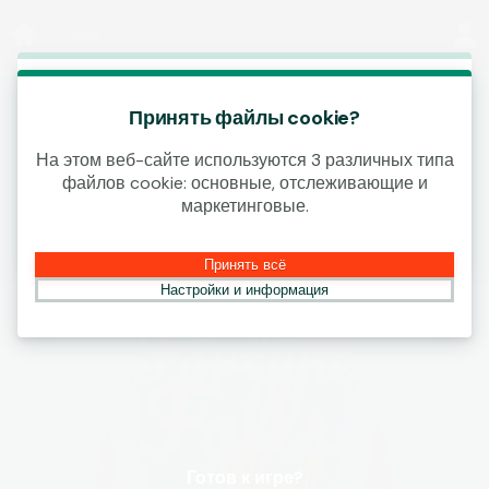
Начать игру
00:25
Эта игра запускается как демо-версия.
Пожалуйста, авторизуйся, чтобы играть в
Принять файлы cookie?
эту игру на наличные деньги.
На этом веб-сайте используются 3 различных типа
файлов cookie: основные, отслеживающие и
Создать аккаунт
маркетинговые.
Играй в демо
Принять всё
Настройки и информация
Готов к игре?