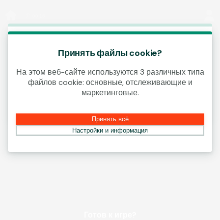
Начать игру
00:16
Эта игра запускается как демо-версия.
Пожалуйста, авторизуйся, чтобы играть в
Принять файлы cookie?
эту игру на наличные деньги.
На этом веб-сайте используются 3 различных типа
файлов cookie: основные, отслеживающие и
Создать аккаунт
маркетинговые.
Играй в демо
Принять всё
Настройки и информация
Готов к игре?