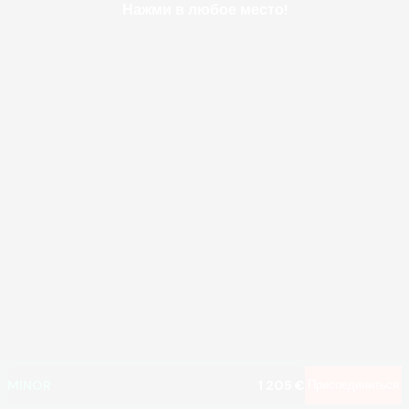
Нажми в любое место!
MEGA
1 353 998 €
MAJOR
90 749 €
MINOR
1 205 €
Присоединиться