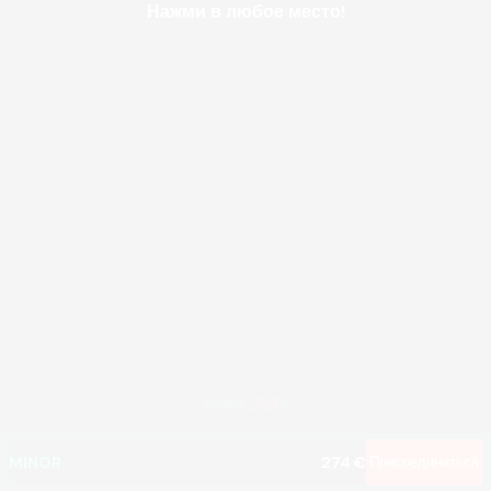
Нажми в любое место!
MEGA
1 388 999 €
MAJOR
40 293 €
Присоединиться
MINOR
274 €