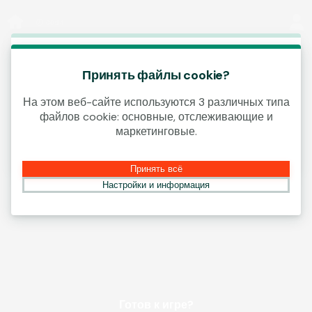
Начать игру
00:14
Эта игра запускается как демо-версия.
Пожалуйста, авторизуйся, чтобы играть в
Принять файлы cookie?
эту игру на наличные деньги.
На этом веб-сайте используются 3 различных типа
файлов cookie: основные, отслеживающие и
Создать аккаунт
маркетинговые.
Играй в демо
Принять всё
Настройки и информация
Готов к игре?