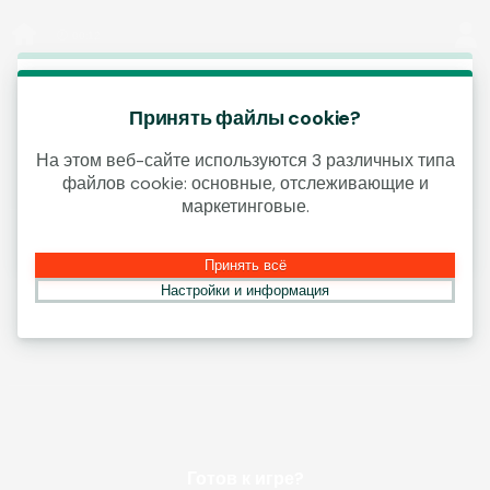
Начать игру
00:13
Эта игра запускается как демо-версия.
Пожалуйста, авторизуйся, чтобы играть в
Принять файлы cookie?
эту игру на наличные деньги.
На этом веб-сайте используются 3 различных типа
файлов cookie: основные, отслеживающие и
Создать аккаунт
маркетинговые.
Играй в демо
Принять всё
Настройки и информация
Готов к игре?