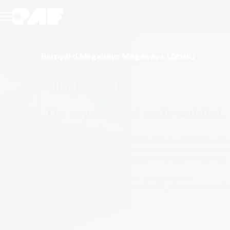
Barnyard Megahays Megaways
(Демо)