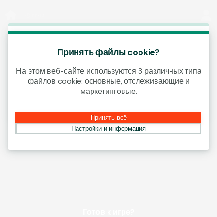
Начать игру
00:14
Эта игра запускается как демо-версия.
Пожалуйста, авторизуйся, чтобы играть в
Принять файлы cookie?
эту игру на наличные деньги.
На этом веб-сайте используются 3 различных типа
файлов cookie: основные, отслеживающие и
Создать аккаунт
маркетинговые.
Играй в демо
Принять всё
Настройки и информация
Готов к игре?