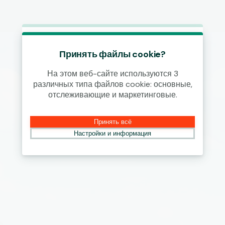
Эта игра запускается как демо-
версия. Пожалуйста, авторизуйся,
Принять файлы cookie?
чтобы играть в эту игру на наличные
На этом веб-сайте используются 3
деньги.
различных типа файлов cookie: основные,
отслеживающие и маркетинговые.
Создать аккаунт
Играй в демо
Принять всё
Настройки и информация