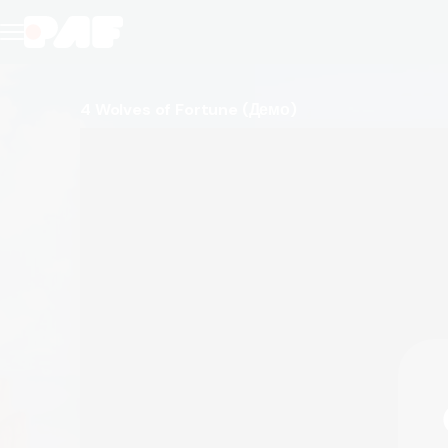
4 Wolves of Fortune
(Демо)