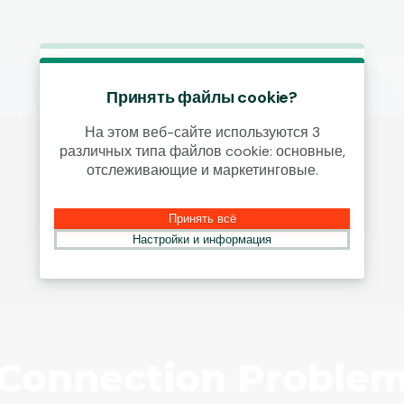
Эта игра запускается как демо-
версия. Пожалуйста, авторизуйся,
Принять файлы cookie?
чтобы играть в эту игру на наличные
На этом веб-сайте используются 3
деньги.
различных типа файлов cookie: основные,
отслеживающие и маркетинговые.
Создать аккаунт
Играй в демо
Принять всё
Настройки и информация