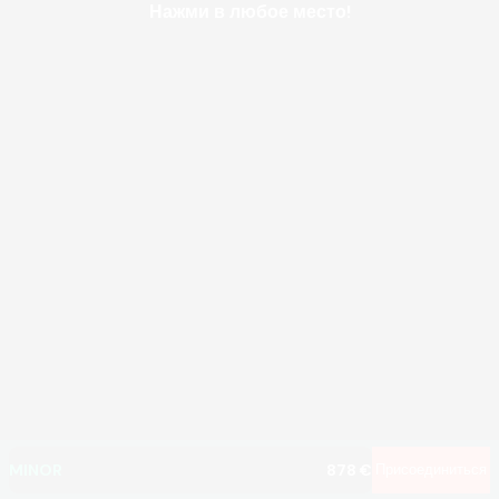
Нажми в любое место!
MEGA
1 333 939 €
MAJOR
66 679 €
MINOR
878 €
Присоединиться