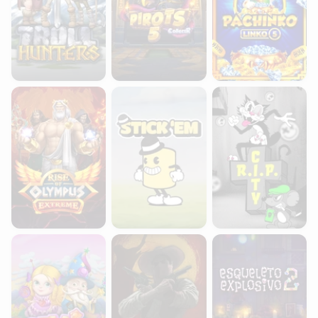
Rise of Olympus Extreme
Stick'em
RIP City
Gemix
Wanted Dead or a Wild
Esqueleto Explosivio