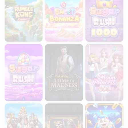
Sugar Rush
Rich Wilde and the Tome of Madness
Moon Princess 100
Troll Hunters
Pirots 5
Pachinko Linko 5