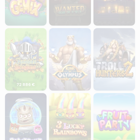
Knights & Dragons
Rise of Olympus
Troll Hunters 2
72 886 €
Reactoonz
3 Lucky Rainbows
Fruit Party