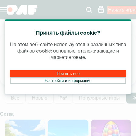
Начать игру
Казино
Принять файлы cookie?
На этом веб-сайте используются 3 различных типа
ВЫИГРАЙ ЧАСТЬ ОТ 4 000 000 €!
файлов cookie: основные, отслеживающие и
маркетинговые.
открыть
Принять всё
Настройки и информация
Все
Новые
Paf
Популярные игры
Ф
Сетка
Rumble Kong CASHINGO
Sweet Bonanza
Sugar Rush 1000