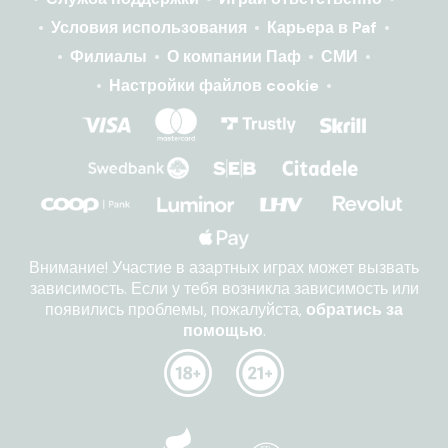
Условия использования
Карьера в Paf
Филиалы
О компании Паф
СМИ
Настройки файлов cookie
Внимание! Участие в азартных играх может вызвать
зависимость. Если у тебя возникла зависимость или
появились проблемы, пожалуйста,
обратись за
помощью
.