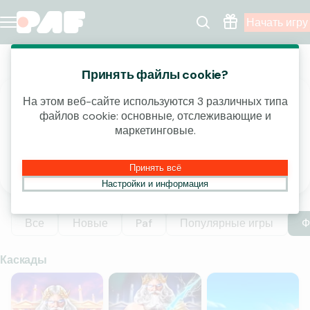
Начать игру
Казино
Принять файлы cookie?
На этом веб-сайте используются 3 различных типа
ВЫИГРАЙ ЧАСТЬ ОТ 4 000 000 €!
файлов cookie: основные, отслеживающие и
маркетинговые.
открыть
Принять всё
Настройки и информация
Все
Новые
Paf
Популярные игры
Ф
Каскады
Gates of Olympus
Gates of Olympus 1000
Sweet Bonanza